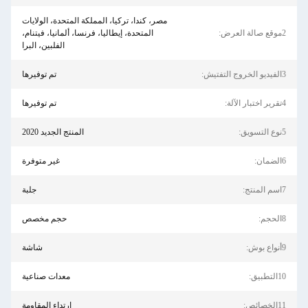
مصر، كندا، تركيا، المملكة المتحدة، الولايات
2موقع صالة العرض:
المتحدة، إيطاليا، فرنسا، ألمانيا، فيتنام،
الفلبين، البرا
3الفيديو الخروج التفتيش:
تم توفيرها
4تقرير اختبار الآلة:
تم توفيرها
5نوع التسويق:
المنتج الجديد 2020
6الضمان:
غير متوفرة
7اسم المنتج:
جلبة
8الحجم:
حجم مخصص
9أنواع بوش:
شاشة
10التطبيق:
معدات صناعية
11الخصائص:
ارتداء المقاومة