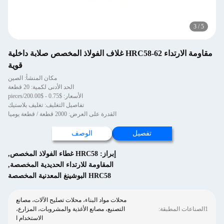
3
/
5
مقاومة الارتداء HRC58-62 غلاف الفولاذ المخصص صلابة داخلية
قوية
مكان المنشأ: الصين
الحد الأدنى لكمية: 20 قطعة
الأسعار: $0.75 - $200.00/pieces
تفاصيل التغليف: تغليف بلاستيك
القدرة على العرض: 2000 قطعة / قطعة يوميا
تفصيل
الوصف
إبراز:
HRC58 غطاء الفولاذ المخصص
,
المقاومة للارتداء الحديدية المخصصة
,
HRC58 البوشينغ المعدنية المخصصة
محلات مواد البناء، محلات تصليح الآلات، مصانع
1الصناعات المطبقة:
التصنيع، مصانع الأغذية والمشروبات، المزارع،
الاستخدام ا