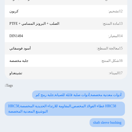
12تشحيم:
كربون
13مادة المنتج:
الصلب + البرونز المسامي + PTFE
14المعيار:
DIN1494
15معالجة السطح:
أسود فوسفاتي
16شكل المنتج:
جلبة مخصصة
17الميناء:
تشينغداو
Tags:
أدوات معدنية مخصصة,أدوات صلبة قابلة للصيانة,جلبة رمح كم
HRC58 غطاء الفولاذ المخصص,المقاومة للارتداء الحديدية المخصصة,HRC58
البوشينغ المعدنية المخصصة
shaft sleeve bushing