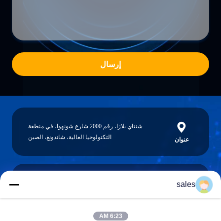
إرسال
شنتاي بلازا، رقم 2000 شارع شونهوا، في منطقة
التكنولوجيا العالية، شاندونغ، الصين
عنوان
sales
sales@sennaigroup.com
البريد
الإلكتروني
6:23 AM