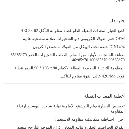
OEM
جلبة دلو
قطع الغيار المعدات الثقيلة الدلو غطاء مقاومة التآكل HRC58-62
OEM حفر الفولاذ الكربوني دلو الشجيرات صلابة سطحية عالية
DIN1494 حصة تحت الهيكل من الفولاذ منخفض الكربون
صناعة المنتجات الأولية من الصلب الصلب الشجيرات الحفر 70*85*85
70*85*90 70*85*100 70*85*146
المقاومة للارتداء الحديدية الغطاء الأكمام 90 * 105 * 90 الحفر غطاء
فولاذ 42CrMo عالي القوة مقاوم للتآكل
أغطية المعدات الثقيلة
تخصيص الحفارة بوام البوشينغ الأمامية نهاية شاحن البوشينغ ارتداء
المقاومة
أجزاء احتياطية ميكانيكية مقاومة للاستعمال
الفولاذ الجرافيت الحفارة ثنائية المعادن ذراع الموجة التأرجح متعدد