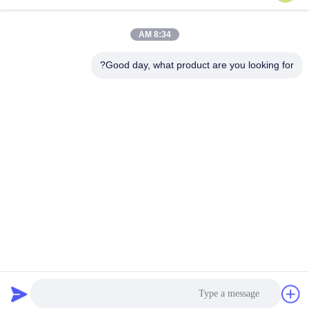
sales@sennaigroup.com
البريد
الإلكتروني
8:34 AM
Good day, what product are you looking for?
0086-18560756515
هاتف
Shandong Sennai Intelligent Technology Co.,
Ltd.
Shandong Sennai Intelligent Technology Co., Ltd.
إقتبس