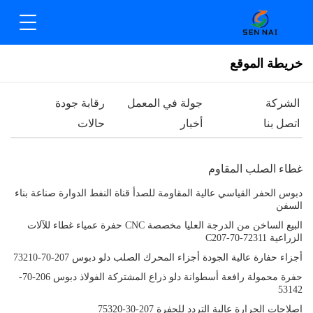
خريطة الموقع
الشركة
جولة في المعمل
رقابة جودة
اتصل بنا
أخبار
حالات
غطاء الصلب المقاوم
دبوس الحفر القياسي عالية المقاومة للصدأ قناة النفط الدوارة صناعة بناء
السفن
البيع الساخن من الدرجة العليا مخصصة CNC حفرة عمياء غطاء للآلات
الزراعية C207-70-72311
أجزاء حفارة عالية الجودة أجزاء المحرك الصلب دلو دبوس 207-70-73210
حفرة محمولة رافعة أسطوانة دلو ذراع المشتركة الفولاذ دبوس 206-70-
53142
إصلاحات الحرارة عالية التردد للحفرة 207-30-75320